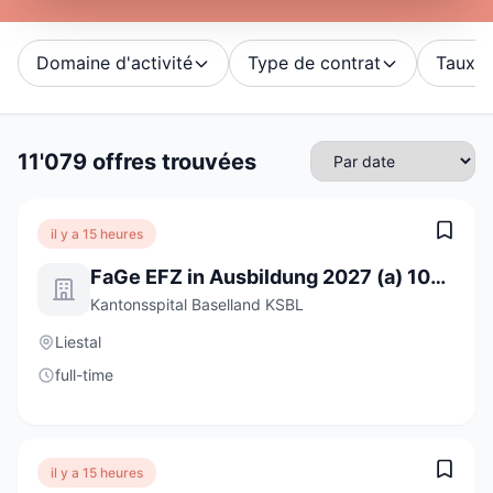
Domaine d'activité
Type de contrat
Taux d'
11'079 offres trouvées
il y a 15 heures
FaGe EFZ in Ausbildung 2027 (a) 100%
Kantonsspital Baselland KSBL
Liestal
full-time
il y a 15 heures