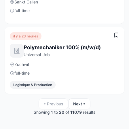
Sankt Gallen
full-time
il y a 23 heures
Polymechaniker 100% (m/w/d)
Universal-Job
Zuchwil
full-time
Logistique & Production
« Previous
Next »
Showing
1
to
20
of
11079
results