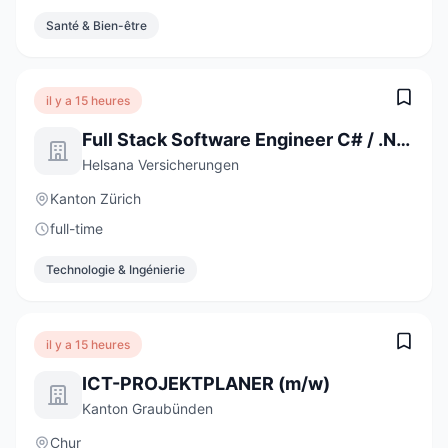
Santé & Bien-être
il y a 15 heures
Full Stack Software Engineer C# / .NET / React (a) 80-100%
Helsana Versicherungen
Kanton Zürich
full-time
Technologie & Ingénierie
il y a 15 heures
ICT-PROJEKTPLANER (m/w)
Kanton Graubünden
Chur