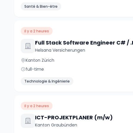
Santé & Bien-être
il y a 2 heures
Helsana Versicherungen
Kanton Zürich
full-time
Technologie & Ingénierie
il y a 2 heures
ICT-PROJEKTPLANER (m/w)
Kanton Graubünden