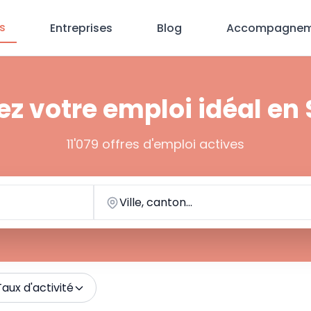
s
Entreprises
Blog
Accompagnem
z votre emploi idéal en
11'079 offres d'emploi actives
Ville, canton...
Taux d'activité