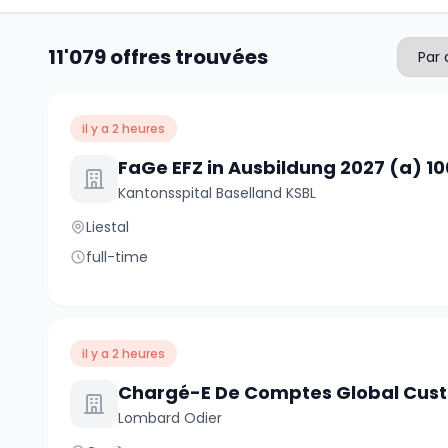
11'079 offres trouvées
il y a 2 heures
FaGe EFZ in Ausbildung 2027 (a) 1
Kantonsspital Baselland KSBL
Liestal
full-time
il y a 2 heures
Chargé-E De Comptes Global Cus
Lombard Odier