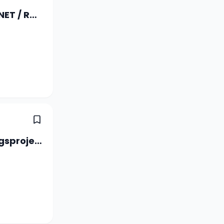
Full Stack Software Engineer C# / .NET / React (a) 80-100%
ICT-Projektleiter/-in Digitalisierungsprojekte 60-100 %