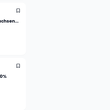
Assistenzärztin/Assistenzarzt Erwachsenenpsychiatrie Ambulatorium 80 - 100 %
80%