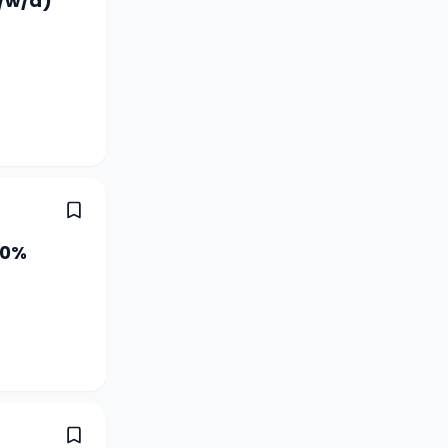
/w/d)
80%