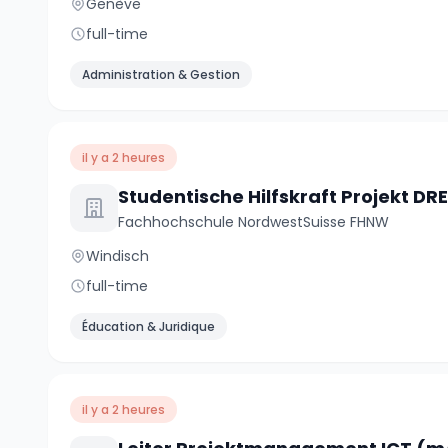
Genève
full-time
Administration & Gestion
il y a 2 heures
Fachhochschule NordwestSuisse FHNW
Windisch
full-time
Éducation & Juridique
il y a 2 heures