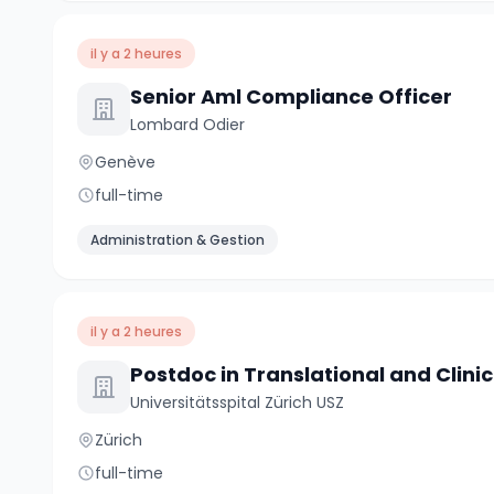
il y a 2 heures
Senior Aml Compliance Officer
Lombard Odier
Genève
full-time
Administration & Gestion
il y a 2 heures
Universitätsspital Zürich USZ
Zürich
full-time