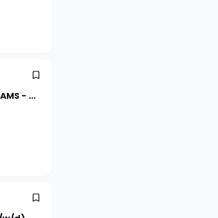
Studentische Hilfskraft Projekt DREAMS - Digitale Professionsentwicklung und Bildungsinnovation (20-40 %)