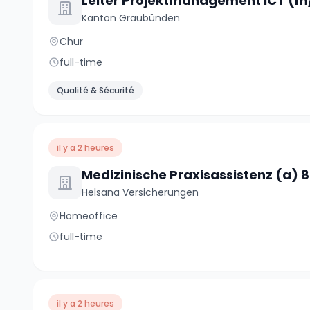
Leiter Projektmanagement ICT (m
Kanton Graubünden
Chur
full-time
Qualité & Sécurité
il y a 2 heures
Medizinische Praxisassistenz (a) 
Helsana Versicherungen
Homeoffice
full-time
il y a 2 heures