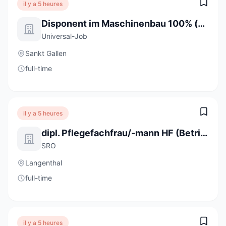
il y a 5 heures
Disponent im Maschinenbau 100% (m/w/d)
Universal-Job
Sankt Gallen
full-time
il y a 5 heures
dipl. Pflegefachfrau/-mann HF (Betriebsanstellung) Fokus P 80-100%
SRO
Langenthal
full-time
il y a 5 heures