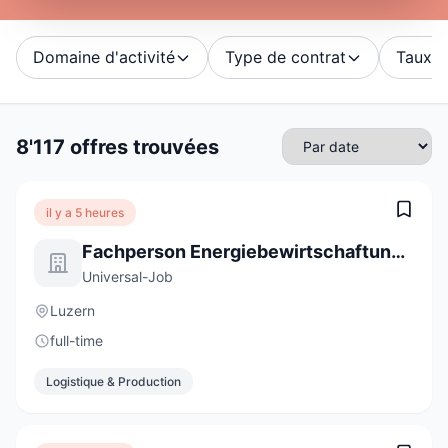
Domaine d'activité
Type de contrat
Taux d'
8'117 offres trouvées
il y a 5 heures
Fachperson Energiebewirtschaftung 100% (m/w/d)
Universal-Job
Luzern
full-time
Logistique & Production