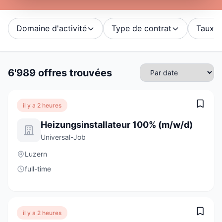
Domaine d'activité
Type de contrat
Taux d'
6'989 offres trouvées
il y a 2 heures
Heizungsinstallateur 100% (m/w/d)
Universal-Job
Luzern
full-time
il y a 2 heures