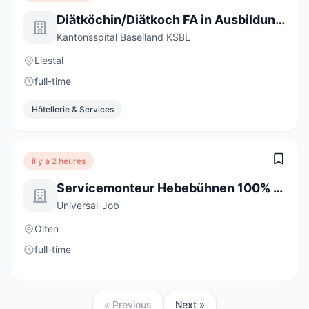
Diätköchin/Diätkoch FA in Ausbildung 2027 (a) 100%
Kantonsspital Baselland KSBL
Liestal
full-time
Hôtellerie & Services
il y a 2 heures
Servicemonteur Hebebühnen 100% (m/w/d)
Universal-Job
Olten
full-time
« Previous
Next »