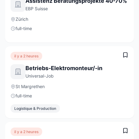
Assistenz Beratungsprojekte 40-70%
EBP Suisse
Zürich
full-time
il y a 2 heures
Betriebs-Elektromonteur/-in
Universal-Job
St Margrethen
full-time
Logistique & Production
il y a 2 heures