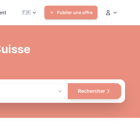
nt
🇫🇷
Publier une offre
Suisse
Rechercher