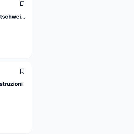
Sachbearbeiter Arbeitslosenkasse Ostschweiz 80 - 100% (m/w/d)
struzioni