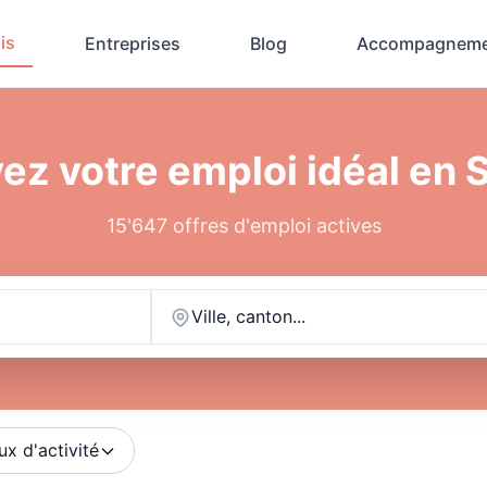
is
Entreprises
Blog
Accompagneme
ez votre emploi idéal en 
15'647 offres d'emploi actives
Ville, canton...
ux d'activité