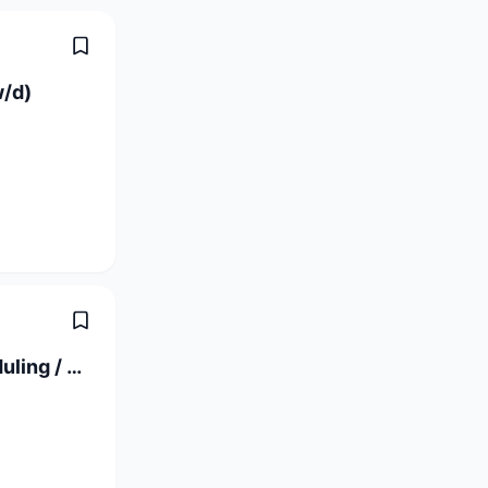
w/d)
Senior IT Production Engineer - Scheduling / File Transfer / Monitoring (80-100%)