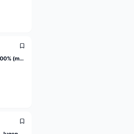
Servicetechniker Wartung / Support 100% (m/w/d)
Fachärzte / Fachärztinnen für Kinder-, Jugendpsychiatrie (80 - 100 %)