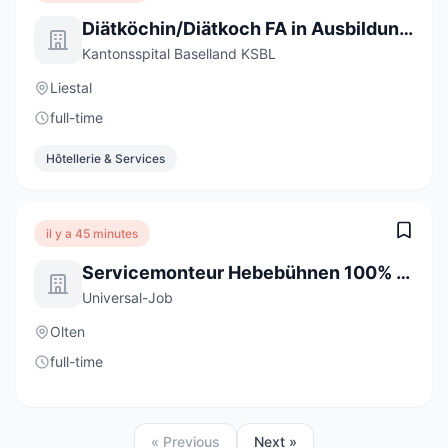
Diätköchin/Diätkoch FA in Ausbildung 2027 (a) 100%
Kantonsspital Baselland KSBL
Liestal
full-time
Hôtellerie & Services
il y a 45 minutes
Servicemonteur Hebebühnen 100% (m/w/d)
Universal-Job
Olten
full-time
« Previous
Next »