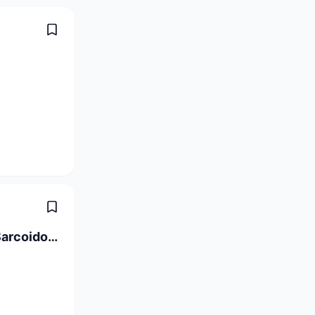
Postdoc in Translational and Clinical Sarcoidosis Research 80-100%