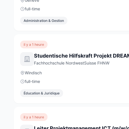
Genève
full-time
Administration & Gestion
il y a 1 heure
Fachhochschule NordwestSuisse FHNW
Windisch
full-time
Éducation & Juridique
il y a 1 heure
Leiter Projektmanagement ICT (m/w/