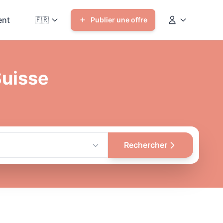
nt
🇫🇷
Publier une offre
Suisse
Rechercher