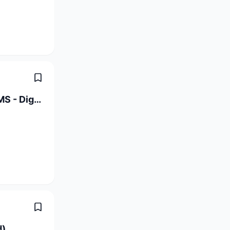
Studentische Hilfskraft Projekt DREAMS - Digitale Professionsentwicklung und Bildungsinnovation (20-40 %)
d)