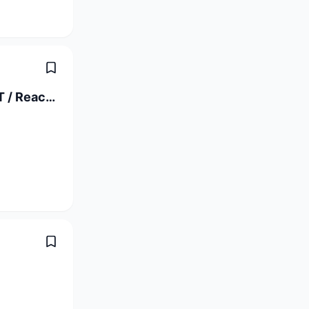
Full Stack Software Engineer C# / .NET / React (a) 80-100%