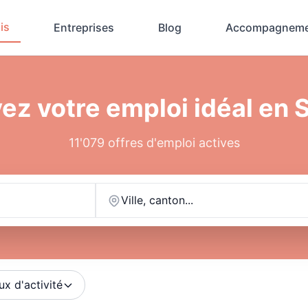
is
Entreprises
Blog
Accompagneme
ez votre emploi idéal en 
11'079 offres d'emploi actives
Ville, canton...
ux d'activité