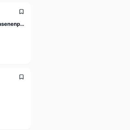
Assistenzärztin/Assistenzarzt Erwachsenenpsychiatrie Ambulatorium 80 - 100 %