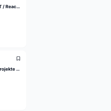
Full Stack Software Engineer C# / .NET / React (a) 80-100%
ICT-Projektleiter/-in Digitalisierungsprojekte 60-100 %