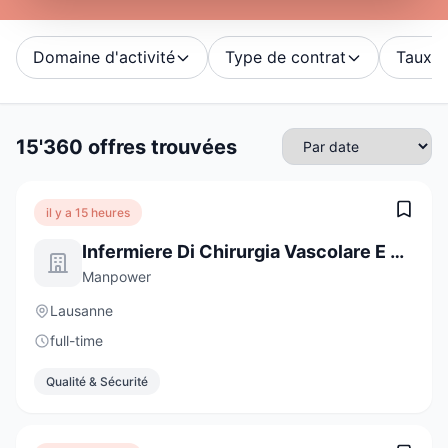
Domaine d'activité
Type de contrat
Taux d'
15'360 offres trouvées
il y a 15 heures
Infermiere Di Chirurgia Vascolare E Cardiaca
Manpower
Lausanne
full-time
Qualité & Sécurité