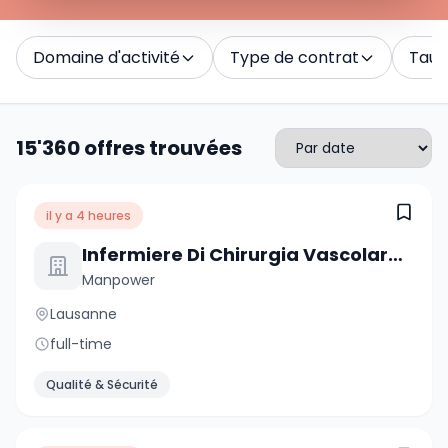
Domaine d'activité
Type de contrat
Taux 
15'360 offres trouvées
il y a 4 heures
Infermiere Di Chirurgia Vascolare E Cardiaca
Manpower
Lausanne
full-time
Qualité & Sécurité