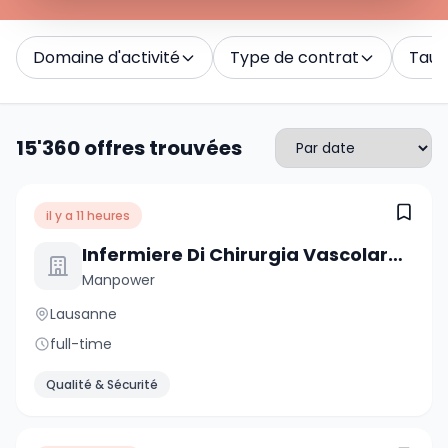
Domaine d'activité
Type de contrat
Taux 
15'360 offres trouvées
il y a 11 heures
Infermiere Di Chirurgia Vascolare E Cardiaca
Manpower
Lausanne
full-time
Qualité & Sécurité