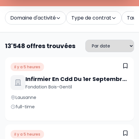
Domaine d'activité
Type de contrat
Taux 
13'548 offres trouvées
il y a 5 heures
Infirmier En Cdd Du 1er Septembre 2026 Au 11 Janvier 2027 À 70%
Fondation Bois-Gentil
Lausanne
full-time
il y a 5 heures