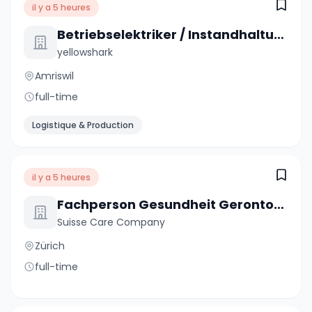
il y a 5 heures
Betriebselektriker / Instandhaltungstechniker Industrie 80-100% (m/w)
yellowshark
Amriswil
full-time
Logistique & Production
il y a 5 heures
Fachperson Gesundheit Gerontopsychiatrie (60-100%)
Suisse Care Company
Zürich
full-time