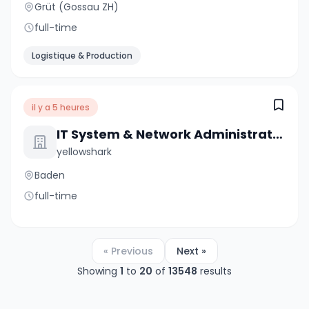
Grüt (Gossau ZH)
full-time
Logistique & Production
il y a 5 heures
IT System & Network Administrator (m/w) 80-100%
yellowshark
Baden
full-time
« Previous
Next »
Showing
1
to
20
of
13548
results