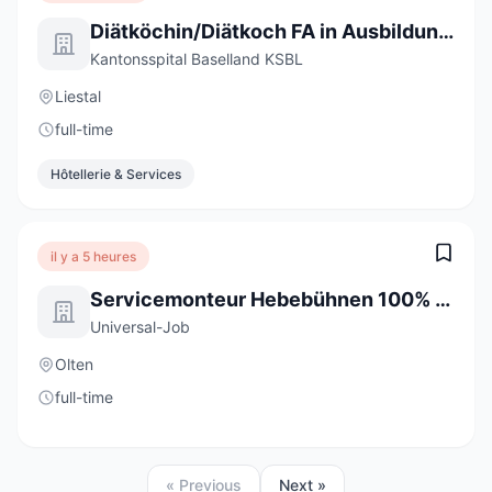
Diätköchin/Diätkoch FA in Ausbildung 2027 (a) 100%
Kantonsspital Baselland KSBL
Liestal
full-time
Hôtellerie & Services
il y a 5 heures
Servicemonteur Hebebühnen 100% (m/w/d)
Universal-Job
Olten
full-time
« Previous
Next »