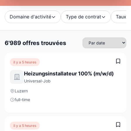
Domaine d'activité
Type de contrat
Taux d'
6'989 offres trouvées
il y a 5 heures
Heizungsinstallateur 100% (m/w/d)
Universal-Job
Luzern
full-time
il y a 5 heures