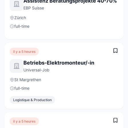
Assistenz Beratungsprojekte 40-70%
EBP Suisse
Zürich
full-time
il y a 5 heures
Betriebs-Elektromonteur/-in
Universal-Job
St Margrethen
full-time
Logistique & Production
il y a 5 heures