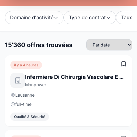
Domaine d'activité
Type de contrat
Taux d'
15'360 offres trouvées
il y a 4 heures
Infermiere Di Chirurgia Vascolare E Cardiaca
Manpower
Lausanne
full-time
Qualité & Sécurité