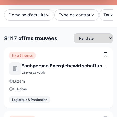
Domaine d'activité
Type de contrat
Taux d'
8'117 offres trouvées
il y a 6 heures
Fachperson Energiebewirtschaftung 100% (m/w/d)
Universal-Job
Luzern
full-time
Logistique & Production