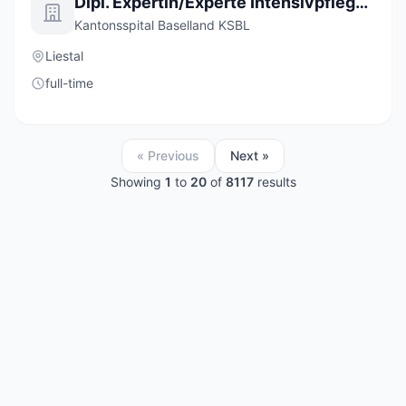
Dipl. Expertin/Experte Intensivpflege NDS HF (a) 50-100%
Kantonsspital Baselland KSBL
Liestal
full-time
« Previous
Next »
Showing
1
to
20
of
8117
results