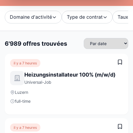
Domaine d'activité
Type de contrat
Taux d'
6'989 offres trouvées
il y a 7 heures
Heizungsinstallateur 100% (m/w/d)
Universal-Job
Luzern
full-time
il y a 7 heures