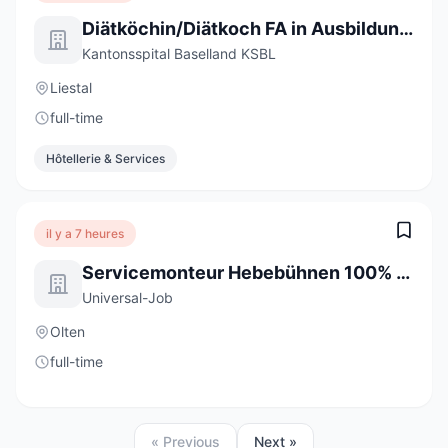
Diätköchin/Diätkoch FA in Ausbildung 2027 (a) 100%
Kantonsspital Baselland KSBL
Liestal
full-time
Hôtellerie & Services
il y a 7 heures
Servicemonteur Hebebühnen 100% (m/w/d)
Universal-Job
Olten
full-time
« Previous
Next »