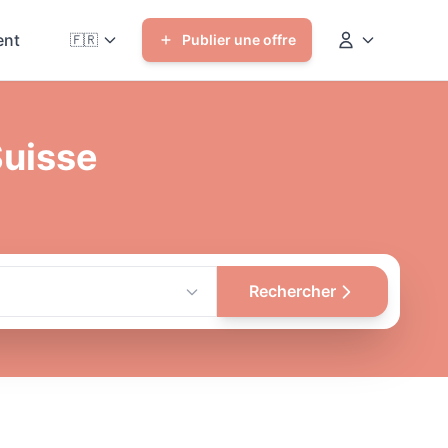
nt
🇫🇷
Publier une offre
Suisse
Rechercher