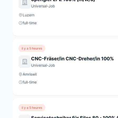
Universal-Job
Luzern
full-time
il y a 5 heures
CNC-Fräser/in CNC-Dreher/in 100%
Universal-Job
Amriswil
full-time
il y a 5 heures
Servicetechniker für Silos 80 - 100%