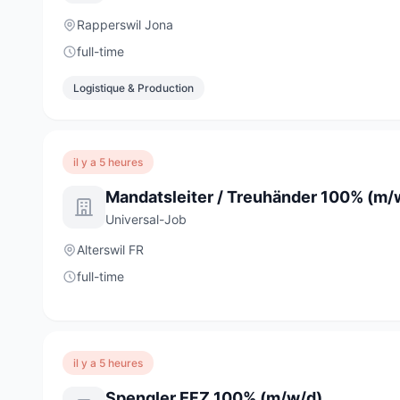
Rapperswil Jona
full-time
Logistique & Production
il y a 5 heures
Mandatsleiter / Treuhänder 100% (m/
Universal-Job
Alterswil FR
full-time
il y a 5 heures
Spengler EFZ 100% (m/w/d)