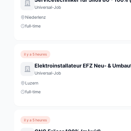
Universal-Job
Niederlenz
full-time
il y a 5 heures
Universal-Job
Luzern
full-time
il y a 5 heures