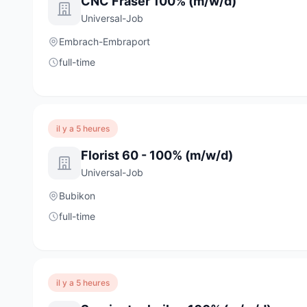
CNC Fräser 100% (m/w/d)
Universal-Job
Embrach-Embraport
full-time
il y a 5 heures
Florist 60 - 100% (m/w/d)
Universal-Job
Bubikon
full-time
il y a 5 heures