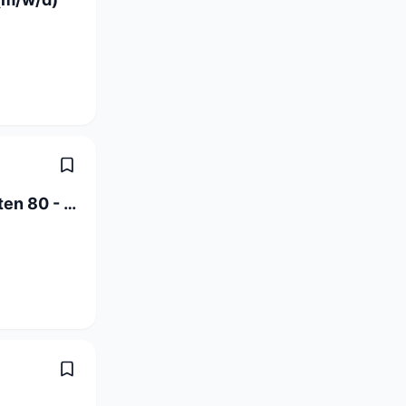
Elektroinstallateur EFZ Neu- & Umbauten 80 - 100% (m/w/d)