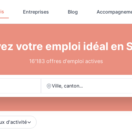
is
Entreprises
Blog
Accompagneme
ez votre emploi idéal en 
16'183 offres d'emploi actives
Ville, canton...
ux d'activité