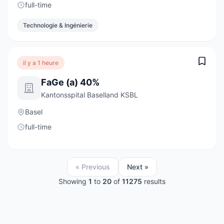
full-time
Technologie & Ingénierie
il y a 1 heure
FaGe (a) 40%
Kantonsspital Baselland KSBL
Basel
full-time
« Previous
Next »
Showing
1
to
20
of
11275
results