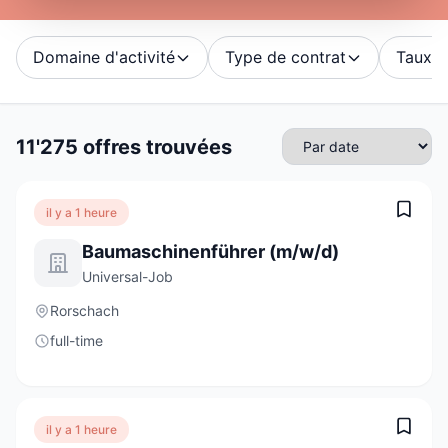
Domaine d'activité
Type de contrat
Taux d'
11'275 offres trouvées
il y a 1 heure
Baumaschinenführer (m/w/d)
Universal-Job
Rorschach
full-time
il y a 1 heure