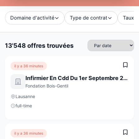
Domaine d'activité
Type de contrat
Taux d'
13'548 offres trouvées
il y a 36 minutes
Infirmier En Cdd Du 1er Septembre 2026 Au 11 Janvier 2027 À 70%
Fondation Bois-Gentil
Lausanne
full-time
il y a 36 minutes