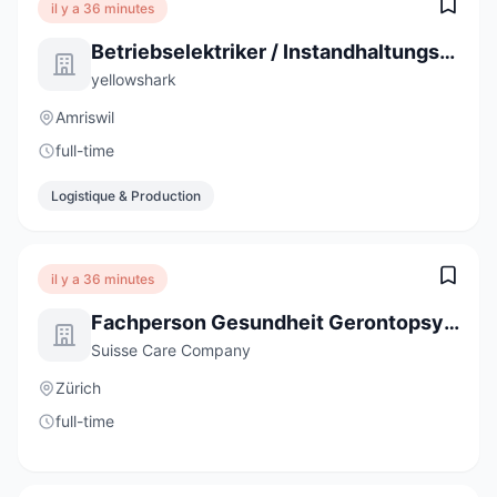
il y a 36 minutes
Betriebselektriker / Instandhaltungstechniker Industrie 80-100% (m/w)
yellowshark
Amriswil
full-time
Logistique & Production
il y a 36 minutes
Fachperson Gesundheit Gerontopsychiatrie (60-100%)
Suisse Care Company
Zürich
full-time