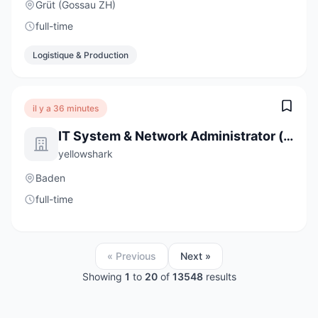
Grüt (Gossau ZH)
full-time
Logistique & Production
il y a 36 minutes
IT System & Network Administrator (m/w) 80-100%
yellowshark
Baden
full-time
« Previous
Next »
Showing
1
to
20
of
13548
results