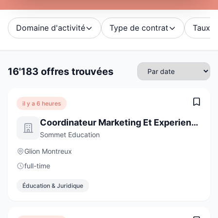
Domaine d'activité
Type de contrat
Taux d'
16'183 offres trouvées
il y a 6 heures
Coordinateur Marketing Et Experience Client
Sommet Education
Glion Montreux
full-time
Éducation & Juridique