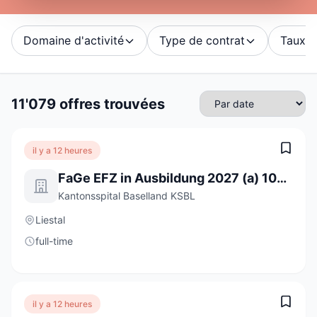
Domaine d'activité
Type de contrat
Taux d'
11'079 offres trouvées
il y a 12 heures
FaGe EFZ in Ausbildung 2027 (a) 100%
Kantonsspital Baselland KSBL
Liestal
full-time
il y a 12 heures