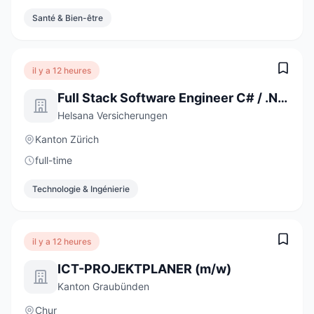
Santé & Bien-être
il y a 12 heures
Full Stack Software Engineer C# / .NET / React (a) 80-100%
Helsana Versicherungen
Kanton Zürich
full-time
Technologie & Ingénierie
il y a 12 heures
ICT-PROJEKTPLANER (m/w)
Kanton Graubünden
Chur