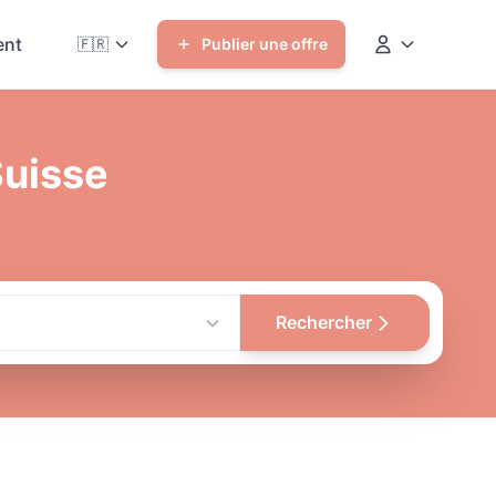
nt
🇫🇷
Publier une offre
Suisse
Rechercher