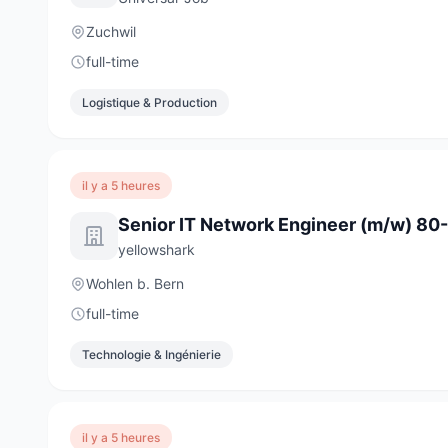
Zuchwil
full-time
Logistique & Production
il y a 5 heures
Senior IT Network Engineer (m/w) 8
yellowshark
Wohlen b. Bern
full-time
Technologie & Ingénierie
il y a 5 heures