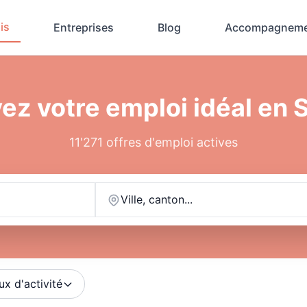
is
Entreprises
Blog
Accompagneme
ez votre emploi idéal en 
11'271 offres d'emploi actives
Ville, canton...
ux d'activité