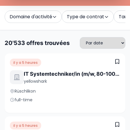
Domaine d'activité
Type de contrat
Taux 
20'533 offres trouvées
il y a 5 heures
IT Systemtechniker/in (m/w, 80-100%)
yellowshark
Rüschlikon
full-time
il y a 5 heures