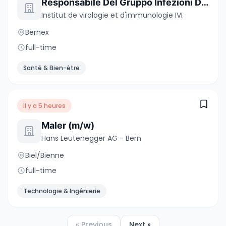
Responsabile Del Gruppo Infezioni Da Virus Influenzali E Vettori Virali
Institut de virologie et d'immunologie IVI
Bernex
full-time
Santé & Bien-être
il y a 5 heures
Maler (m/w)
Hans Leutenegger AG - Bern
Biel/Bienne
full-time
Technologie & Ingénierie
« Previous
Next »