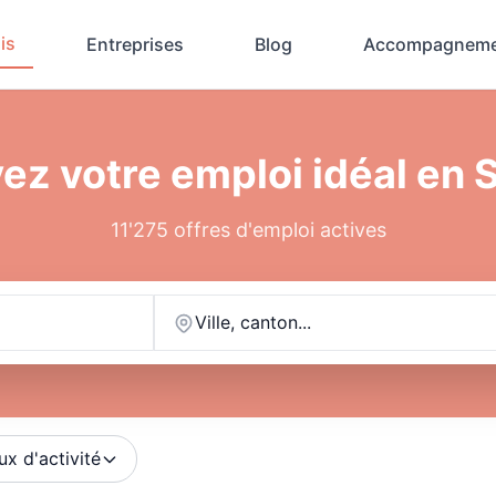
is
Entreprises
Blog
Accompagneme
ez votre emploi idéal en 
11'275 offres d'emploi actives
Ville, canton...
ux d'activité