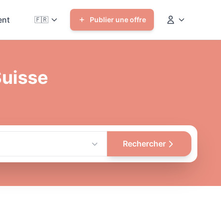
nt
🇫🇷
Publier une offre
Suisse
Rechercher