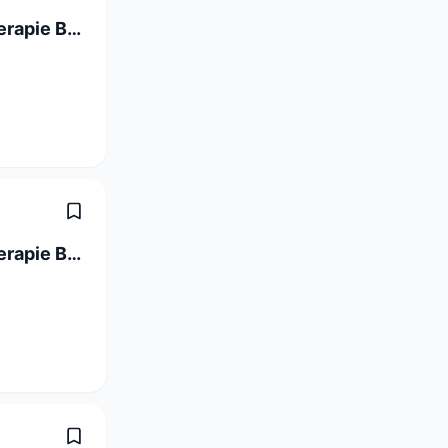
Vorpraktikantin/Vorpraktikant Handtherapie Bruderholz Frühling 2027 (a) 100%
Vorpraktikantin/Vorpraktikant Handtherapie Bruderholz Frühling 2027 (a) 100%