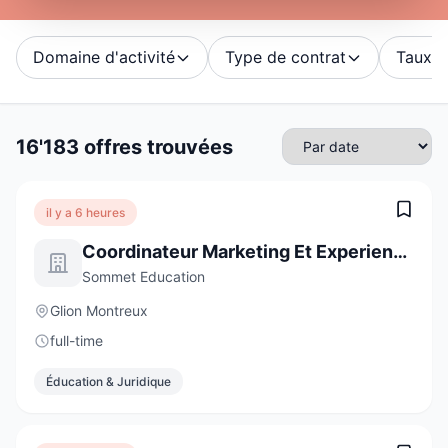
Domaine d'activité
Type de contrat
Taux d'
16'183 offres trouvées
il y a 6 heures
Coordinateur Marketing Et Experience Client
Sommet Education
Glion Montreux
full-time
Éducation & Juridique