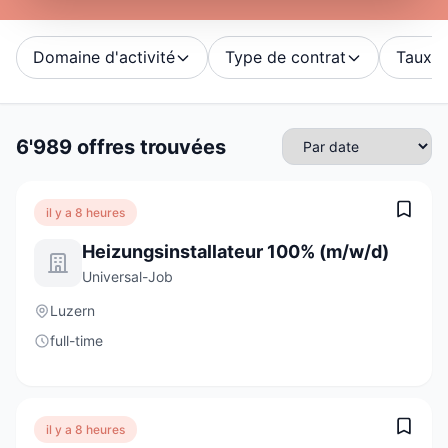
Domaine d'activité
Type de contrat
Taux d'
6'989 offres trouvées
il y a 8 heures
Heizungsinstallateur 100% (m/w/d)
Universal-Job
Luzern
full-time
il y a 8 heures