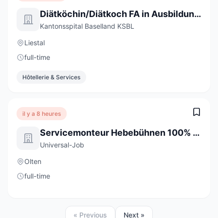
Diätköchin/Diätkoch FA in Ausbildung 2027 (a) 100%
Kantonsspital Baselland KSBL
Liestal
full-time
Hôtellerie & Services
il y a 8 heures
Servicemonteur Hebebühnen 100% (m/w/d)
Universal-Job
Olten
full-time
« Previous
Next »