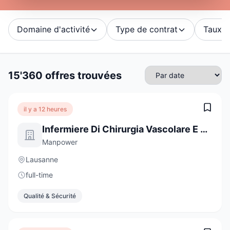
Domaine d'activité
Type de contrat
Taux d'
15'360 offres trouvées
il y a 12 heures
Infermiere Di Chirurgia Vascolare E Cardiaca
Manpower
Lausanne
full-time
Qualité & Sécurité