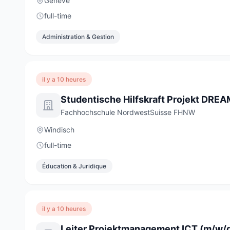
Genève
full-time
Administration & Gestion
il y a 10 heures
Fachhochschule NordwestSuisse FHNW
Windisch
full-time
Éducation & Juridique
il y a 10 heures
Leiter Projektmanagement ICT (m/w/