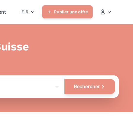
nt
🇫🇷
Publier une offre
Suisse
Rechercher