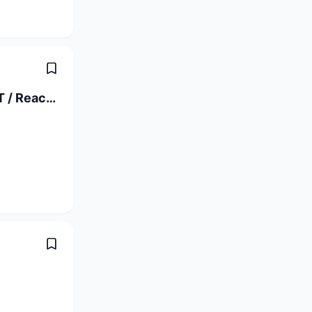
Full Stack Software Engineer C# / .NET / React (a) 80-100%