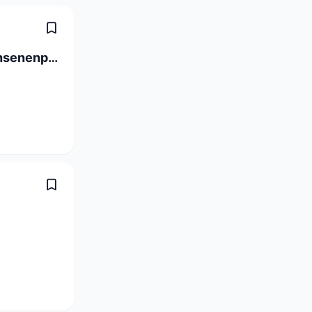
Assistenzärztin/Assistenzarzt Erwachsenenpsychiatrie Ambulatorium 80 - 100 %