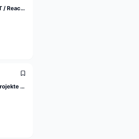
Full Stack Software Engineer C# / .NET / React (a) 80-100%
ICT-Projektleiter/-in Digitalisierungsprojekte 60-100 %