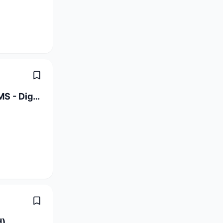
Studentische Hilfskraft Projekt DREAMS - Digitale Professionsentwicklung und Bildungsinnovation (20-40 %)
d)