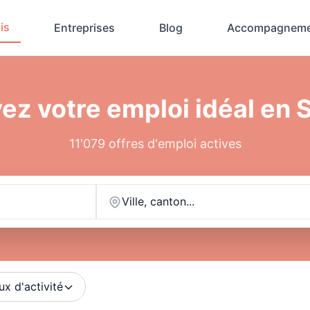
is
Entreprises
Blog
Accompagneme
ez votre emploi idéal en 
11'079 offres d'emploi actives
Ville, canton...
ux d'activité