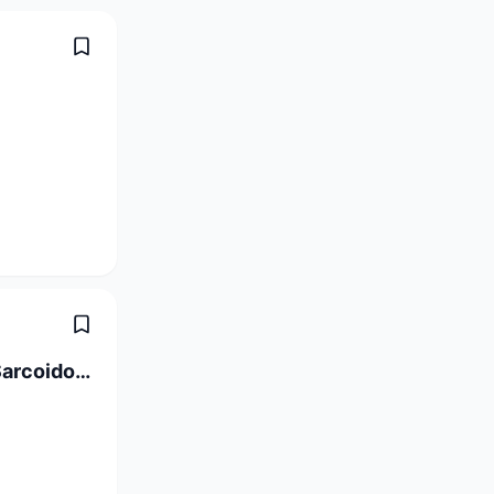
Postdoc in Translational and Clinical Sarcoidosis Research 80-100%