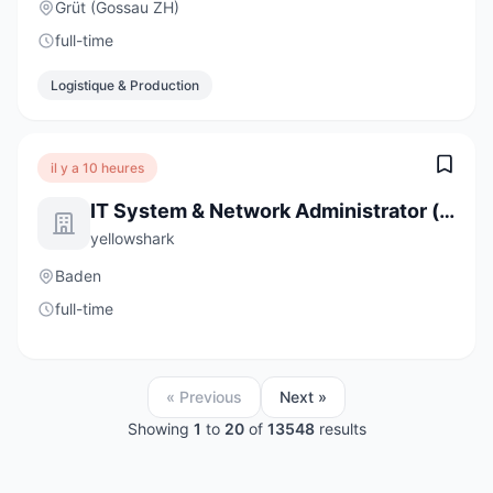
Grüt (Gossau ZH)
full-time
Logistique & Production
il y a 10 heures
IT System & Network Administrator (m/w) 80-100%
yellowshark
Baden
full-time
« Previous
Next »
Showing
1
to
20
of
13548
results