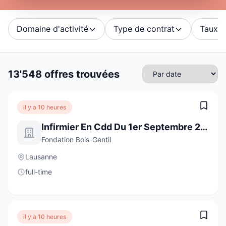
Domaine d'activité
Type de contrat
Taux d'
13'548 offres trouvées
il y a 10 heures
Infirmier En Cdd Du 1er Septembre 2026 Au 11 Janvier 2027 À 70%
Fondation Bois-Gentil
Lausanne
full-time
il y a 10 heures