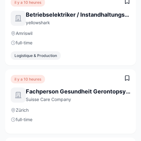
il y a 10 heures
Betriebselektriker / Instandhaltungstechniker Industrie 80-100% (m/w)
yellowshark
Amriswil
full-time
Logistique & Production
il y a 10 heures
Fachperson Gesundheit Gerontopsychiatrie (60-100%)
Suisse Care Company
Zürich
full-time