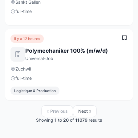
Sankt Gallen
full-time
il y a 12 heures
Polymechaniker 100% (m/w/d)
Universal-Job
Zuchwil
full-time
Logistique & Production
« Previous
Next »
Showing
1
to
20
of
11079
results