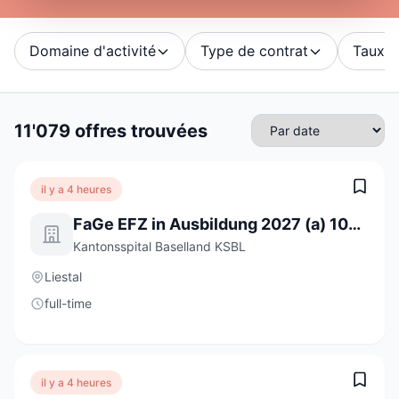
Domaine d'activité
Type de contrat
Taux d'
11'079 offres trouvées
il y a 4 heures
FaGe EFZ in Ausbildung 2027 (a) 100%
Kantonsspital Baselland KSBL
Liestal
full-time
il y a 4 heures