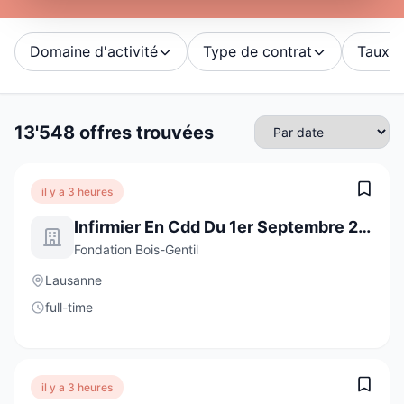
Domaine d'activité
Type de contrat
Taux d'
13'548 offres trouvées
il y a 3 heures
Infirmier En Cdd Du 1er Septembre 2026 Au 11 Janvier 2027 À 70%
Fondation Bois-Gentil
Lausanne
full-time
il y a 3 heures