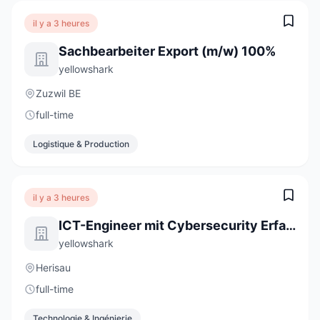
il y a 3 heures
Sachbearbeiter Export (m/w) 100%
yellowshark
Zuzwil BE
full-time
Logistique & Production
il y a 3 heures
ICT-Engineer mit Cybersecurity Erfahrung (m/w/d) 80-100%
yellowshark
Herisau
full-time
Technologie & Ingénierie