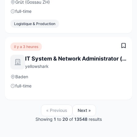
Grüt (Gossau ZH)
full-time
Logistique & Production
il y a 3 heures
IT System & Network Administrator (m/w) 80-100%
yellowshark
Baden
full-time
« Previous
Next »
Showing
1
to
20
of
13548
results