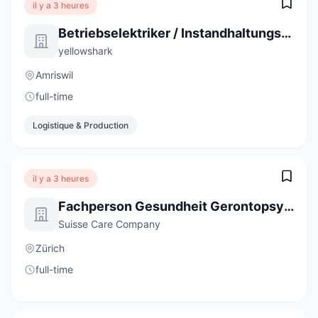
il y a 3 heures
Betriebselektriker / Instandhaltungstechniker Industrie 80-100% (m/w)
yellowshark
Amriswil
full-time
Logistique & Production
il y a 3 heures
Fachperson Gesundheit Gerontopsychiatrie (60-100%)
Suisse Care Company
Zürich
full-time