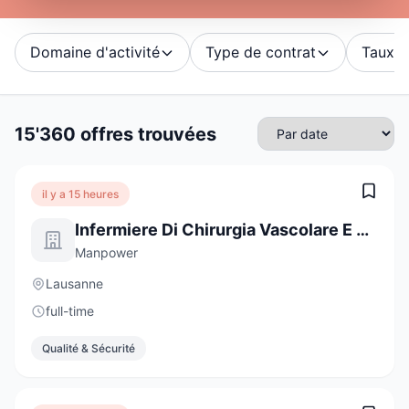
Domaine d'activité
Type de contrat
Taux d'
15'360 offres trouvées
il y a 15 heures
Infermiere Di Chirurgia Vascolare E Cardiaca
Manpower
Lausanne
full-time
Qualité & Sécurité