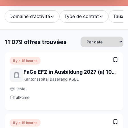
Domaine d'activité
Type de contrat
Taux d'
11'079 offres trouvées
il y a 15 heures
FaGe EFZ in Ausbildung 2027 (a) 100%
Kantonsspital Baselland KSBL
Liestal
full-time
il y a 15 heures