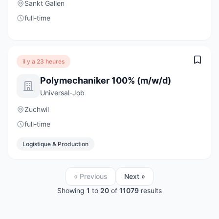
Sankt Gallen
full-time
il y a 23 heures
Polymechaniker 100% (m/w/d)
Universal-Job
Zuchwil
full-time
Logistique & Production
« Previous
Next »
Showing
1
to
20
of
11079
results