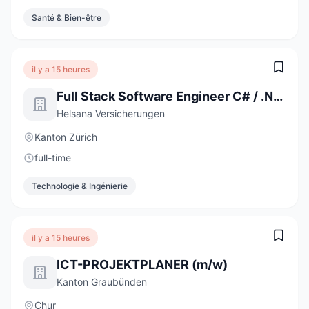
Santé & Bien-être
il y a 15 heures
Full Stack Software Engineer C# / .NET / React (a) 80-100%
Helsana Versicherungen
Kanton Zürich
full-time
Technologie & Ingénierie
il y a 15 heures
ICT-PROJEKTPLANER (m/w)
Kanton Graubünden
Chur