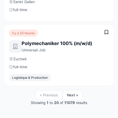
Sankt Gallen
full-time
il y a 23 heures
Polymechaniker 100% (m/w/d)
Universal-Job
Zuchwil
full-time
Logistique & Production
« Previous
Next »
Showing
1
to
20
of
11079
results