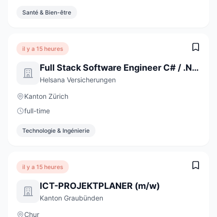
Santé & Bien-être
il y a 15 heures
Full Stack Software Engineer C# / .NET / React (a) 80-100%
Helsana Versicherungen
Kanton Zürich
full-time
Technologie & Ingénierie
il y a 15 heures
ICT-PROJEKTPLANER (m/w)
Kanton Graubünden
Chur