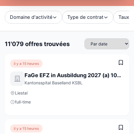
Domaine d'activité
Type de contrat
Taux d'
11'079 offres trouvées
il y a 15 heures
FaGe EFZ in Ausbildung 2027 (a) 100%
Kantonsspital Baselland KSBL
Liestal
full-time
il y a 15 heures