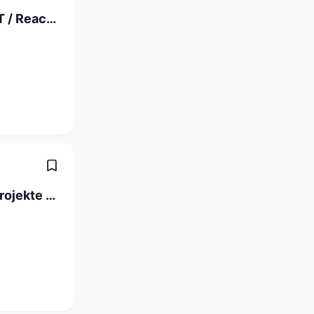
Full Stack Software Engineer C# / .NET / React (a) 80-100%
ICT-Projektleiter/-in Digitalisierungsprojekte 60-100 %