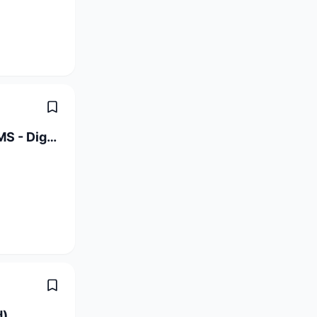
Studentische Hilfskraft Projekt DREAMS - Digitale Professionsentwicklung und Bildungsinnovation (20-40 %)
d)