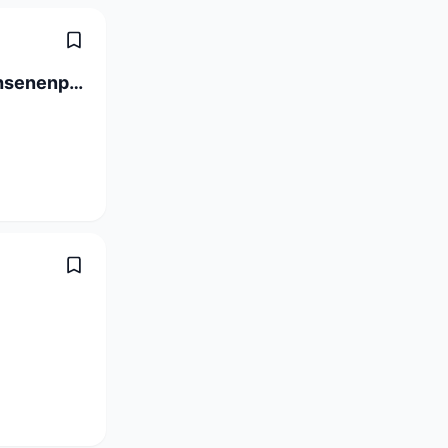
Assistenzärztin/Assistenzarzt Erwachsenenpsychiatrie Ambulatorium 80 - 100 %