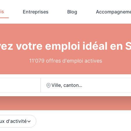
is
Entreprises
Blog
Accompagneme
ez votre emploi idéal en 
11'079 offres d'emploi actives
Ville, canton...
ux d'activité