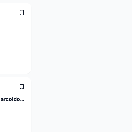
Postdoc in Translational and Clinical Sarcoidosis Research 80-100%