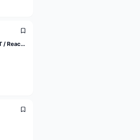
Full Stack Software Engineer C# / .NET / React (a) 80-100%