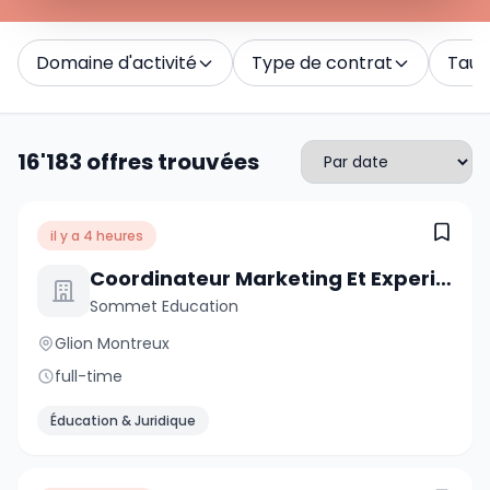
Domaine d'activité
Type de contrat
Taux 
16'183 offres trouvées
il y a 4 heures
Coordinateur Marketing Et Experience Client
Sommet Education
Glion Montreux
full-time
Éducation & Juridique