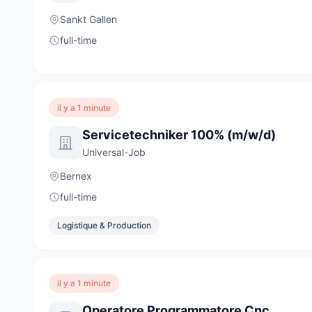
Sankt Gallen
full-time
il y a 1 minute
Servicetechniker 100% (m/w/d)
Universal-Job
Bernex
full-time
Logistique & Production
il y a 1 minute
Operatore Programmatore Cnc