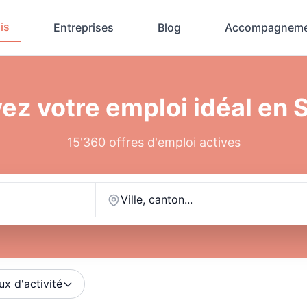
is
Entreprises
Blog
Accompagneme
ez votre emploi idéal en 
15'360 offres d'emploi actives
Ville, canton...
ux d'activité