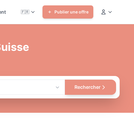
nt
🇫🇷
Publier une offre
Suisse
Rechercher