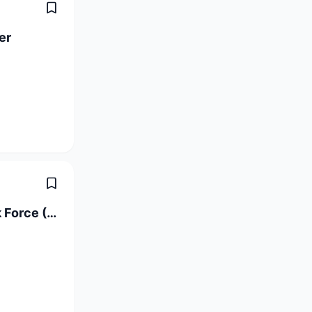
er
Compliance Monitoring Analyst - Task Force (6-Month Contract)