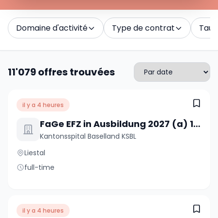
Domaine d'activité
Type de contrat
Taux 
11'079 offres trouvées
il y a 4 heures
FaGe EFZ in Ausbildung 2027 (a) 100%
Kantonsspital Baselland KSBL
Liestal
full-time
il y a 4 heures