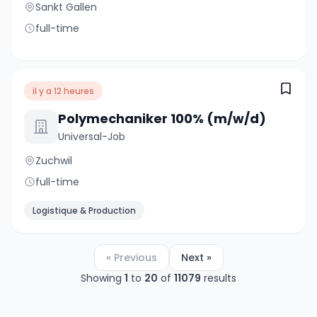
Sankt Gallen
full-time
il y a 12 heures
Polymechaniker 100% (m/w/d)
Universal-Job
Zuchwil
full-time
Logistique & Production
« Previous
Next »
Showing
1
to
20
of
11079
results