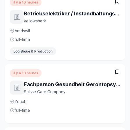
il y a 10 heures
Betriebselektriker / Instandhaltungstechniker Industrie 80-100% (m/w)
yellowshark
Amriswil
full-time
Logistique & Production
il y a 10 heures
Fachperson Gesundheit Gerontopsychiatrie (60-100%)
Suisse Care Company
Zürich
full-time