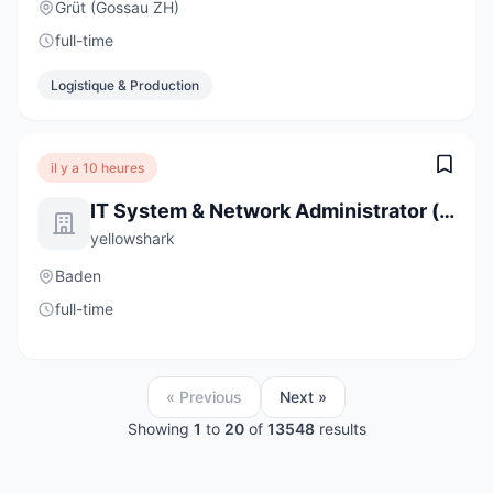
Grüt (Gossau ZH)
full-time
Logistique & Production
il y a 10 heures
IT System & Network Administrator (m/w) 80-100%
yellowshark
Baden
full-time
« Previous
Next »
Showing
1
to
20
of
13548
results