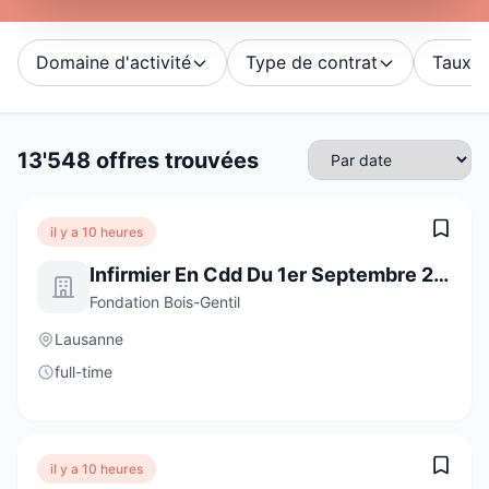
Domaine d'activité
Type de contrat
Taux d'
13'548 offres trouvées
il y a 10 heures
Infirmier En Cdd Du 1er Septembre 2026 Au 11 Janvier 2027 À 70%
Fondation Bois-Gentil
Lausanne
full-time
il y a 10 heures