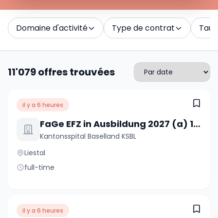
Domaine d'activité
Type de contrat
Taux 
11'079 offres trouvées
il y a 6 heures
FaGe EFZ in Ausbildung 2027 (a) 100%
Kantonsspital Baselland KSBL
Liestal
full-time
il y a 6 heures