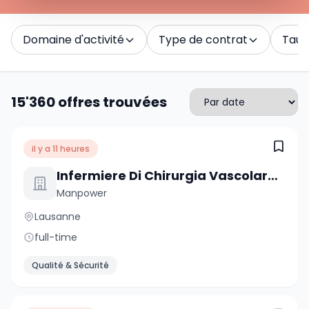
Domaine d'activité
Type de contrat
Taux 
15'360 offres trouvées
il y a 11 heures
Infermiere Di Chirurgia Vascolare E Cardiaca
Manpower
Lausanne
full-time
Qualité & Sécurité