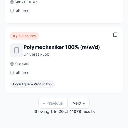
Sankt Gallen
full-time
il y a 8 heures
Polymechaniker 100% (m/w/d)
Universal-Job
Zuchwil
full-time
Logistique & Production
« Previous
Next »
Showing
1
to
20
of
11079
results