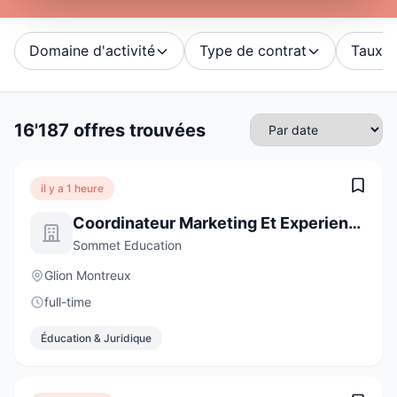
Domaine d'activité
Type de contrat
Taux d'
16'187 offres trouvées
il y a 1 heure
Coordinateur Marketing Et Experience Client
Sommet Education
Glion Montreux
full-time
Éducation & Juridique