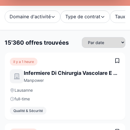
Domaine d'activité
Type de contrat
Taux d'
15'360 offres trouvées
il y a 1 heure
Infermiere Di Chirurgia Vascolare E Cardiaca
Manpower
Lausanne
full-time
Qualité & Sécurité