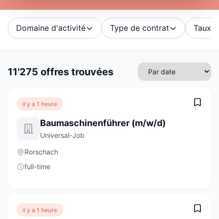
Domaine d'activité
Type de contrat
Taux d'
11'275 offres trouvées
il y a 1 heure
Baumaschinenführer (m/w/d)
Universal-Job
Rorschach
full-time
il y a 1 heure