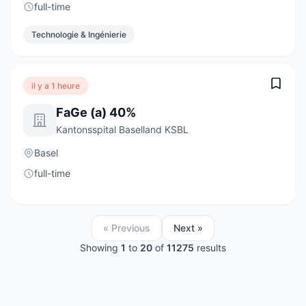
full-time
Technologie & Ingénierie
il y a 1 heure
FaGe (a) 40%
Kantonsspital Baselland KSBL
Basel
full-time
« Previous
Next »
Showing
1
to
20
of
11275
results