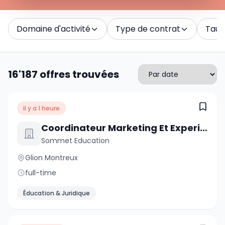
Domaine d'activité
Type de contrat
Taux 
16'187 offres trouvées
il y a 1 heure
Coordinateur Marketing Et Experience Client
Sommet Education
Glion Montreux
full-time
Éducation & Juridique