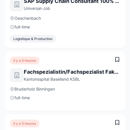
SAP Supply Chain Consultant 100% (m/w/d)
Universal-Job
Oeschenbach
full-time
Logistique & Production
il y a 5 heures
Fachspezialistin/Fachspezialist Fakturierung (a) 80-100%
Kantonsspital Baselland KSBL
Bruderholz Binningen
full-time
il y a 5 heures