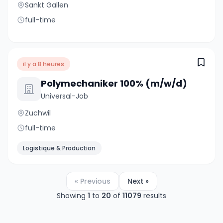
Sankt Gallen
full-time
il y a 8 heures
Polymechaniker 100% (m/w/d)
Universal-Job
Zuchwil
full-time
Logistique & Production
« Previous
Next »
Showing
1
to
20
of
11079
results