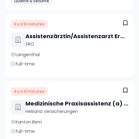
Qualité & Sécurité
il y a 31 minutes
Assistenzärztin/Assistenzarzt Erwachsenenpsychiatrie Ambulatorium 80 - 100 %
SRO
Langenthal
full-time
il y a 31 minutes
Medizinische Praxisassistenz (a) 80%
Helsana Versicherungen
Kanton Bern
full-time