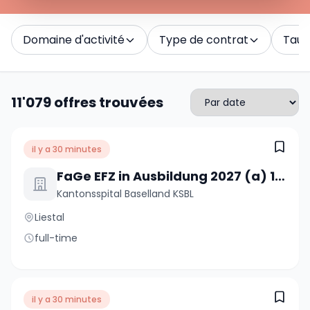
Domaine d'activité
Type de contrat
Taux 
11'079 offres trouvées
il y a 30 minutes
FaGe EFZ in Ausbildung 2027 (a) 100%
Kantonsspital Baselland KSBL
Liestal
full-time
il y a 30 minutes