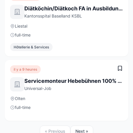
Diätköchin/Diätkoch FA in Ausbildung 2027 (a) 100%
Kantonsspital Baselland KSBL
Liestal
full-time
Hôtellerie & Services
il y a 9 heures
Servicemonteur Hebebühnen 100% (m/w/d)
Universal-Job
Olten
full-time
« Previous
Next »