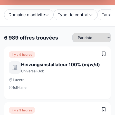
Domaine d'activité
Type de contrat
Taux d'
6'989 offres trouvées
il y a 9 heures
Heizungsinstallateur 100% (m/w/d)
Universal-Job
Luzern
full-time
il y a 9 heures