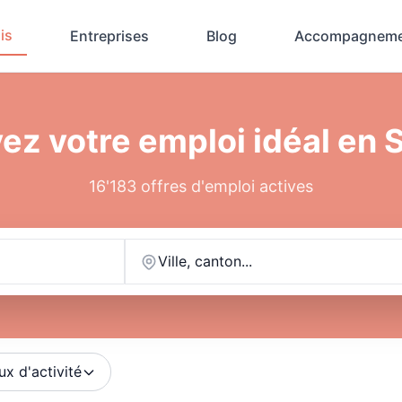
is
Entreprises
Blog
Accompagneme
ez votre emploi idéal en 
16'183 offres d'emploi actives
Ville, canton...
ux d'activité