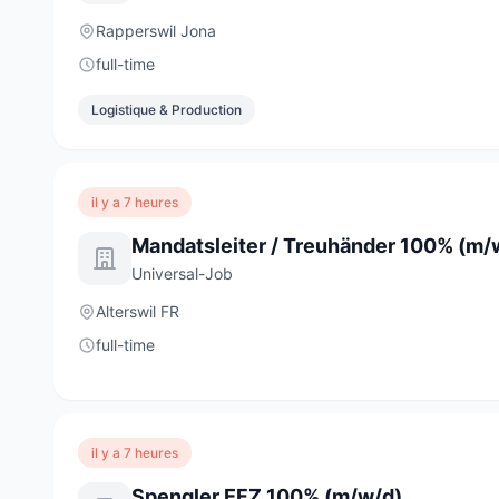
Rapperswil Jona
full-time
Logistique & Production
il y a 7 heures
Mandatsleiter / Treuhänder 100% (m/
Universal-Job
Alterswil FR
full-time
il y a 7 heures
Spengler EFZ 100% (m/w/d)