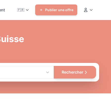
nt
🇫🇷
Publier une offre
Suisse
Rechercher