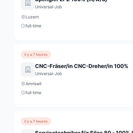
Universal-Job
Luzern
full-time
il y a 7 heures
CNC-Fräser/in CNC-Dreher/in 100%
Universal-Job
Amriswil
full-time
il y a 7 heures
Servicetechniker für Silos 80 - 100%