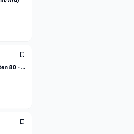
Elektroinstallateur EFZ Neu- & Umbauten 80 - 100% (m/w/d)