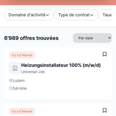
Domaine d'activité
Type de contrat
Taux d'
6'989 offres trouvées
il y a 2 heures
Heizungsinstallateur 100% (m/w/d)
Universal-Job
Luzern
full-time
il y a 2 heures