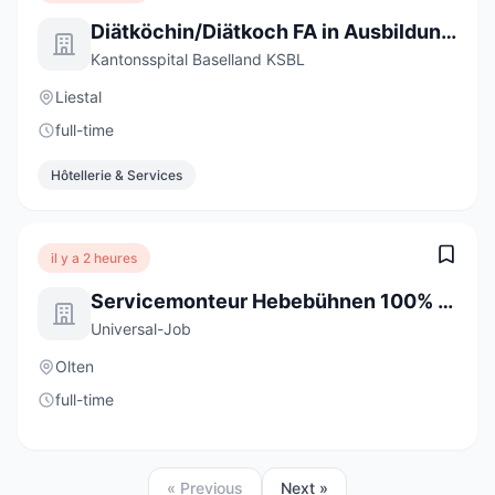
Diätköchin/Diätkoch FA in Ausbildung 2027 (a) 100%
Kantonsspital Baselland KSBL
Liestal
full-time
Hôtellerie & Services
il y a 2 heures
Servicemonteur Hebebühnen 100% (m/w/d)
Universal-Job
Olten
full-time
« Previous
Next »