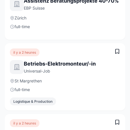
Assistenz Beratungsprojekte 40-70%
EBP Suisse
Zürich
full-time
il y a 2 heures
Betriebs-Elektromonteur/-in
Universal-Job
St Margrethen
full-time
Logistique & Production
il y a 2 heures